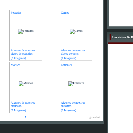
Pescados
Carnes
Las visitas De 
Algunos de nuestros
Algunos de nuestros
platos de pescados.
platos de carne.
(2 Imágenes)
(4 Imágenes)
Marisco
Entrantes
Algunos de nuestros
Algunos de nuestros
mariscos.
entrantes.
(7 Imágenes)
(5 Imágenes)
1
Siguiente->