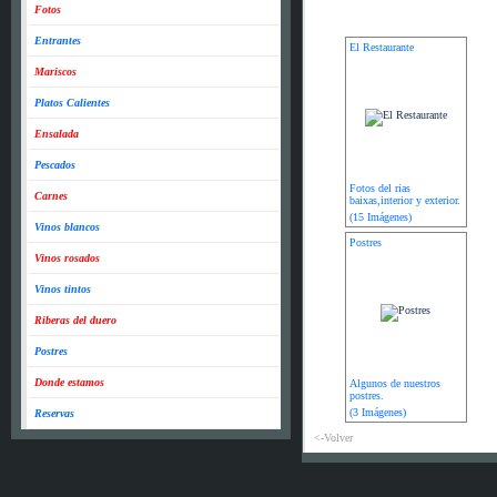
Fotos
Entrantes
El Restaurante
Mariscos
Platos Calientes
Ensalada
Pescados
Fotos del rias
Carnes
baixas,interior y exterior.
(15 Imágenes)
Vinos blancos
Postres
Vinos rosados
Vinos tintos
Riberas del duero
Postres
Donde estamos
Algunos de nuestros
postres.
(3 Imágenes)
Reservas
<-Volver