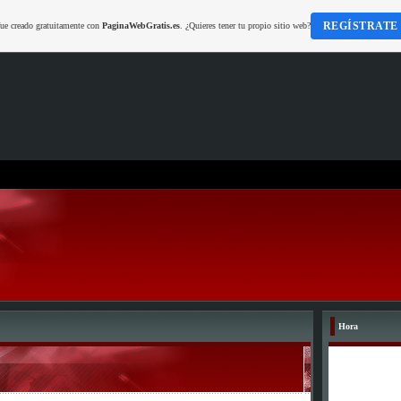
REGÍSTRATE
fue creado gratuitamente con
PaginaWebGratis.es
. ¿Quieres tener tu propio sitio web?
Hora