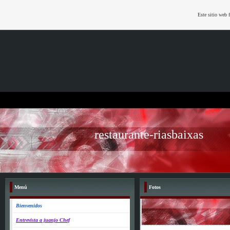
Este sitio web 
restaurante-riasbaixas
Menú
Fotos
Bienvenidos
Entrevista a juanjo Chef